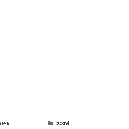
řeva
ploché