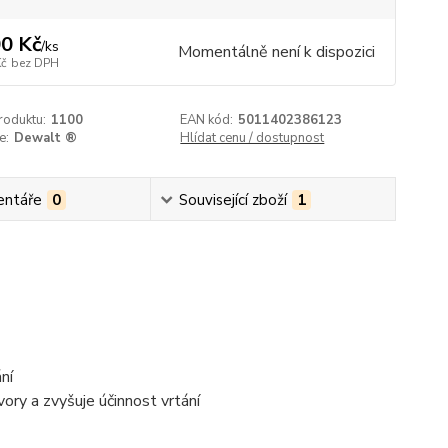
0 Kč
/
ks
Momentálně není k dispozici
Kč
bez DPH
roduktu:
1100
EAN kód:
5011402386123
e:
Dewalt ®
Hlídat cenu / dostupnost
ntáře
0
Související zboží
1
ní
ory a zvyšuje účinnost vrtání