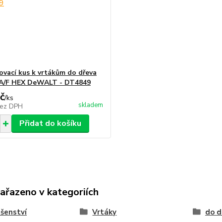
ovací kus k vrtákům do dřeva
A/F HEX DeWALT - DT4849
č
/
ks
skladem
ez DPH
Přidat do košíku
zařazeno v kategoriích
ušenství
Vrtáky
do d