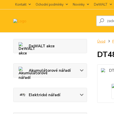
Kontakt
Ochodní podmínky
Novinky
DeWALT
Úvod
P
DeWALT akce
DT48
Akumulátorové nářadí
Elektrické nářadí