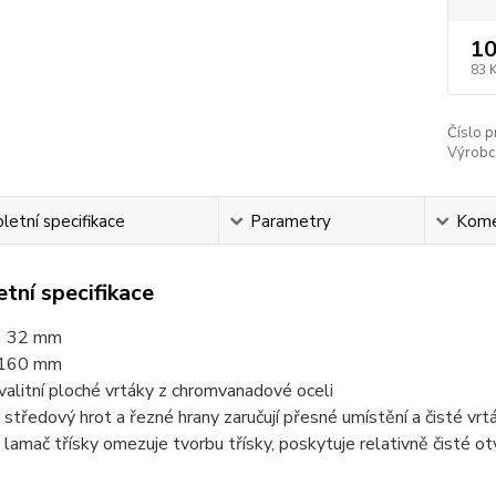
10
83 
Číslo p
Výrobc
etní specifikace
Parametry
Kome
tní specifikace
 32
mm
160 mm
alitní ploché vrtáky z chromvanadové oceli
středový hrot a řezné hrany zaručují přesné umístění a čisté vrtá
lamač třísky omezuje tvorbu třísky, poskytuje relativně čisté otv