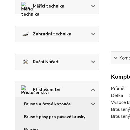
Měřící technika
Zahradní technika
Kompl
Ruční Nářadí
Komple
Průměr
Příslušenství
Délka 
Vysoce kv
Brusné a řezné kotouče
Broušený 
Broušený 
Brusné pásy pro pásové brusky
Brusiva