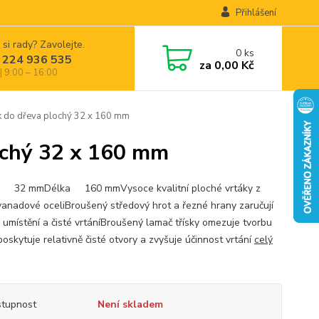
Přihlášení
 si rady? Zavolejte.
0
ks
 224 936 535
za
0,00 Kč
| 9:00 – 16:00
do dřeva plochý 32 x 160 mm
chý 32 x 160 mm
r 32 mmDélka 160 mmVysoce kvalitní ploché vrtáky z
anadové oceliBroušený středový hrot a řezné hrany zaručují
 umístění a čisté vrtáníBroušený lamač třísky omezuje tvorbu
 poskytuje relativně čisté otvory a zvyšuje účinnost vrtání
celý
tupnost
Není skladem