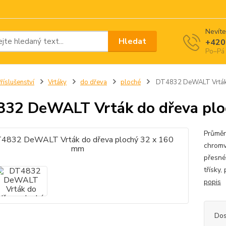
Nevíte
Hledat
+420
Po–Pá 
říslušenství
Vrtáky
do dřeva
ploché
DT4832 DeWALT Vrták 
32 DeWALT Vrták do dřeva plo
Průmě
chromv
přesné
třísky,
popis
Dos