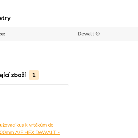
etry
ce
Dewalt ®
jící zboží
1