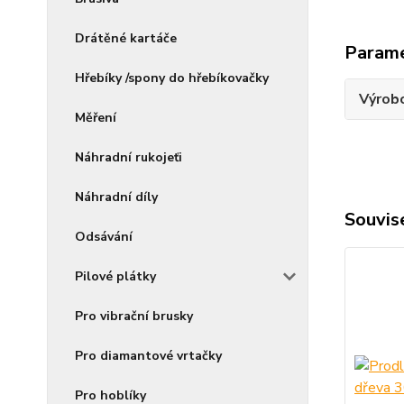
Drátěné kartáče
Param
Hřebíky /spony do hřebíkovačky
Výrob
Měření
Náhradní rukojeťi
Náhradní díly
Souvise
Odsávání
Pilové plátky
Pro vibrační brusky
Pro diamantové vrtačky
Pro hoblíky