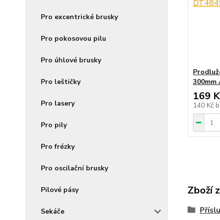
Pro excentrické brusky
Pro pokosovou pilu
Pro úhlové brusky
Prodluž
Pro leštičky
300mm 
169 K
Pro lasery
140 Kč
b
Pro pily
Pro frézky
Pro oscilační brusky
Zboží 
Pilové pásy
Přísl
Sekáče