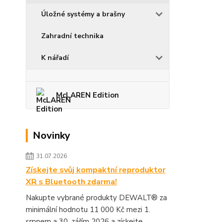
Úložné systémy a brašny
Zahradní technika
K nářadí
McLAREN Edition
Novinky
31.07.2026
Získejte svůj kompaktní reproduktor
XR s Bluetooth zdarma!
Nakupte vybrané produkty DEWALT® za
minimální hodnotu 11 000 Kč mezi 1.
srpnem a 30. zářím 2026 a získejte