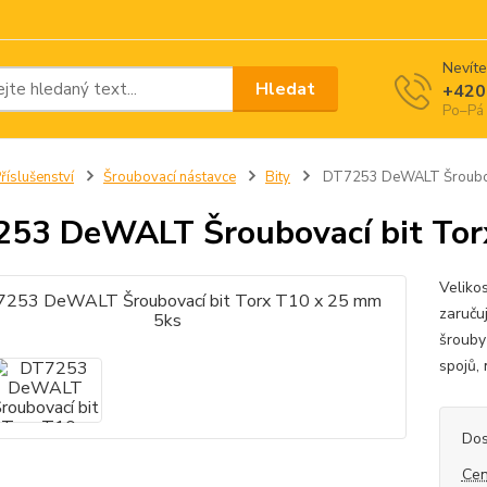
Nevíte
Hledat
+420
Po–Pá 
říslušenství
Šroubovací nástavce
Bity
DT7253 DeWALT Šroubova
53 DeWALT Šroubovací bit Tor
Veliko
zaruču
šrouby
spojů, 
Dos
Cen