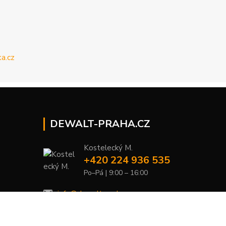
DEWALT-PRAHA.CZ
Kostelecký M.
+420 224 936 535
Po–Pá | 9:00 – 16:00
info@dewalt-praha.cz