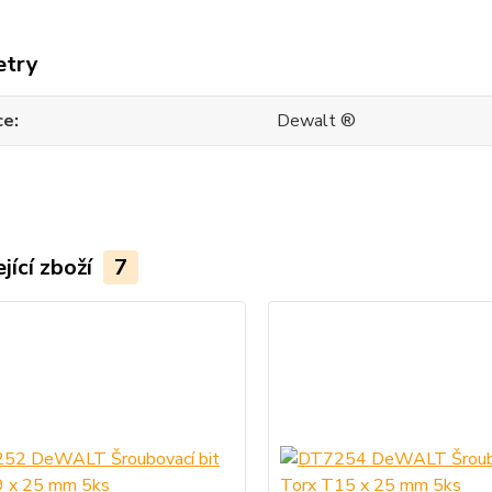
etry
ce
Dewalt ®
jící zboží
7