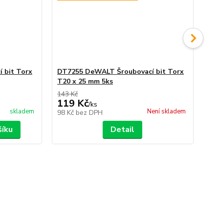
 bit Torx
DT7255 DeWALT Šroubovací bit Torx
DT
T20 x 25 mm 5ks
T2
143 Kč
143
119 Kč
1
/
ks
skladem
Není skladem
98 Kč
bez DPH
98
šíku
Detail