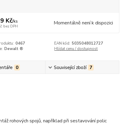
9 Kč
/
ks
Momentálně není k dispozici
Kč
bez DPH
roduktu:
0467
EAN kód:
5035048012727
e:
Dewalt ®
Hlídat cenu / dostupnost
ntáře
0
Související zboží
7
táž rohových spojů, například při sestavování polic