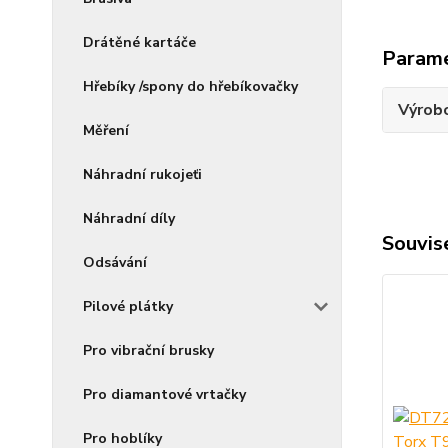
Drátěné kartáče
Param
Hřebíky /spony do hřebíkovačky
Výrob
Měření
Náhradní rukojeťi
Náhradní díly
Souvise
Odsávání
Pilové plátky
Pro vibrační brusky
Pro diamantové vrtačky
Pro hoblíky