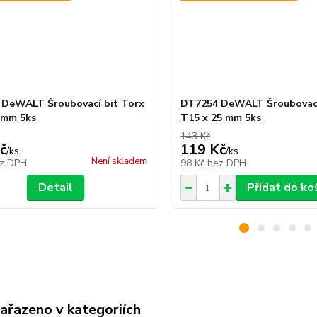
DeWALT Šroubovací bit Torx
DT7254 DeWALT Šroubovací
 mm 5ks
T15 x 25 mm 5ks
143 Kč
č
119 Kč
/
ks
/
ks
Není skladem
z DPH
98 Kč
bez DPH
Detail
Přidat do ko
zařazeno v kategoriích