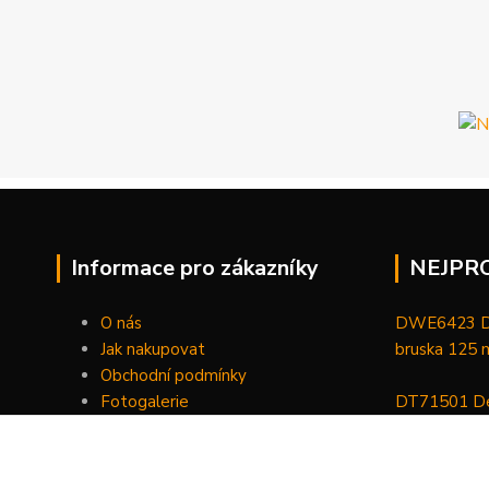
Informace pro zákazníky
NEJPR
O nás
DWE6423 De
Jak nakupovat
bruska 125
Obchodní podmínky
Fotogalerie
DT71501 De
Kontakty
bitů, nástav
DCGG571NK 