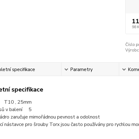
11
98 
Číslo p
Výrobc
etní specifikace
Parametry
Kome
tní specifikace
t T10
, 25mm
sů v balení 5
jádro zaručuje mimořádnou pevnost a odolnost
í nástavce pro šrouby Torx jsou často používány pro rychlou mon