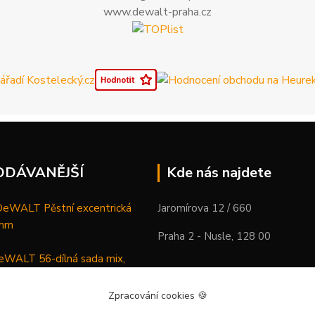
www.dewalt-praha.cz
ODÁVANĚJŠÍ
Kde nás najdete
WALT Pěstní excentrická
Jaromírova 12 / 660
 mm
Praha 2 - Nusle, 128 00
WALT 56-dílná sada mix,
ců a vrtáků
Zpracování cookies
🍪
DeWALT Mazací lis /