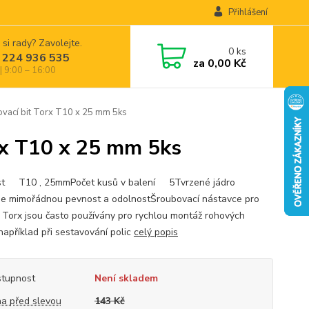
Přihlášení
 si rady? Zavolejte.
0
ks
 224 936 535
za
0,00 Kč
| 9:00 – 16:00
cí bit Torx T10 x 25 mm 5ks
x T10 x 25 mm 5ks
st T10 , 25mmPočet kusů v balení 5Tvrzené jádro
je mimořádnou pevnost a odolnostŠroubovací nástavce pro
 Torx jsou často používány pro rychlou montáž rohových
například při sestavování polic
celý popis
tupnost
Není skladem
a před slevou
143 Kč