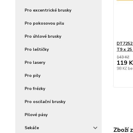
Pro excentrické brusky
Pro pokosovou pilu
Pro úhlové brusky
DT7252 
Pro leštičky
T9 x 25
143 Kč
119 K
Pro lasery
98 Kč
be
Pro pily
Pro frézky
Pro oscilační brusky
Pilové pásy
Sekáče
Zboží 