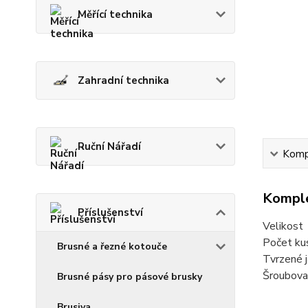
Měřící technika
Zahradní technika
Ruční Nářadí
Kompl
Komple
Příslušenství
Velikos
Počet ku
Brusné a řezné kotouče
Tvrzené 
Šroubovac
Brusné pásy pro pásové brusky
Brusiva