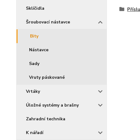
Sklíčidla
Přísl
Šroubovací nástavce
Bity
Nástavce
Sady
Vruty páskované
Vrtáky
Úložné systémy a brašny
Zahradní technika
K nářadí