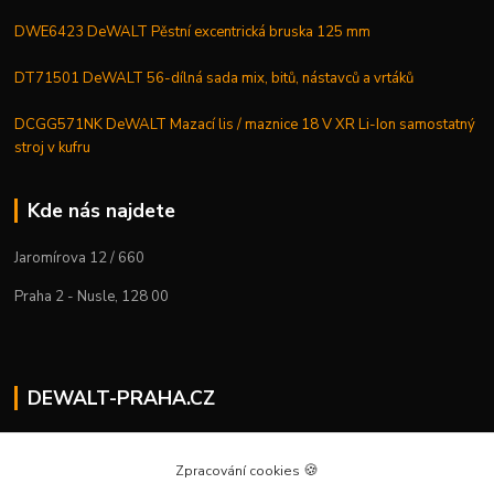
DWE6423 DeWALT Pěstní excentrická bruska 125 mm
DT71501 DeWALT 56-dílná sada mix, bitů, nástavců a vrtáků
DCGG571NK DeWALT Mazací lis / maznice 18 V XR Li-Ion samostatný
stroj v kufru
Kde nás najdete
Jaromírova 12 / 660
Praha 2 - Nusle, 128 00
DEWALT-PRAHA.CZ
Kostelecký M.
+420 224 936 535
🍪
Zpracování cookies
Po–Pá | 9:00 – 16:00