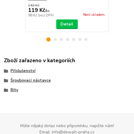
143 Kč
143 Kč
119 Kč
119 Kč
/
ks
/
ks
Není skladem
98 Kč
bez DPH
98 Kč
bez D
Detail
Zboží zařazeno v kategoriích
Příslušenství
Šroubovací nástavce
Bity
Máte nějaký dotaz nebo připomínku, napište nám!
Email: info@dewalt-praha.cz