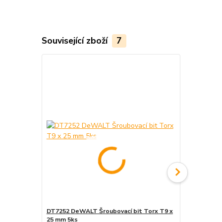
Související zboží
7
DT7252 DeWALT Šroubovací bit Torx T9 x
DT7253 DeW
25 mm 5ks
x 25 mm 5ks