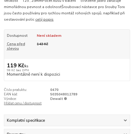
Velikost T25 , 25mmPočet kusů v balení 5Tvrzené jádro zaručuje
mimořádnou pevnost a odolnostŠroubovací nástavce pro šrouby Torx
jsou často používány pro rychlou montáž rohových spojů, například při
sestavování polic
celý popis
Dostupnost
Není skladem
Cena před
143 Kč
slevou
119 Kč
/
ks
98 Kč
bez DPH
Momentálně není k dispozici
Číslo produktu:
0470
EAN kód:
5035048012789
Výrobce:
Dewalt ®
Hlídat cenu / dostupnost
Kompletní specifikace