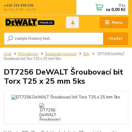
0
ks
+420 224 936 535
za
0,00 Kč
Po–Pá | 9:00 – 16:00
Menu
Hledat
Úvod
Příslušenství
Šroubovací nástavce
Bity
DT7256 DeWALT
Šroubovací bit Torx T25 x 25 mm 5ks
DT7256 DeWALT Šroubovací bit
Torx T25 x 25 mm 5ks