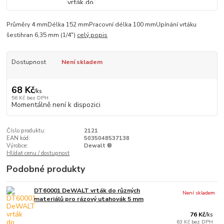
Průměry 4 mmDélka 152 mmPracovní délka 100 mmUpínání vrtáku
šestihran 6,35 mm (1/4")
celý popis
Dostupnost
Není skladem
68 Kč
/
ks
56 Kč
bez DPH
Momentálně není k dispozici
Číslo produktu:
2121
EAN kód:
5035048537138
Výrobce:
Dewalt ®
Hlídat cenu / dostupnost
Podobné produkty
DT60001 DeWALT vrták do různých
Není skladem
materiálů pro rázový utahovák 5 mm
76 Kč
/
ks
63 Kč
bez DPH