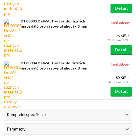
Detail
DT60003 DeWALT vrták do různých
Není skladem
materiálů pro rázový utahovák 6 mm
95 Kč
/
ks
79 Kč
bez DPH
Detail
DT60004 DeWALT vrták do různých
Není skladem
materiálů pro rázový utahovák 8 mm
89 Kč
/
ks
74 Kč
bez DPH
Detail
Kompletní specifikace
Parametry