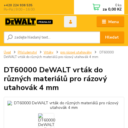
0
ks
+420 224 936 535
za
0,00 Kč
Po–Pá | 9:00 – 16:00
Menu
Hledat
Úvod
Příslušenství
Vrtáky
pro rázové utahováky
DT60000
DeWALT vrták do různých materiálů pro rázový utahovák 4 mm
DT60000 DeWALT vrták do
různých materiálů pro rázový
utahovák 4 mm