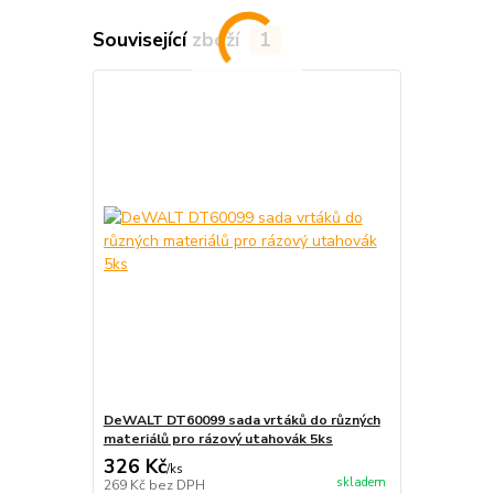
Související zboží
1
DeWALT DT60099 sada vrtáků do různých
materiálů pro rázový utahovák 5ks
326 Kč
/
ks
skladem
269 Kč
bez DPH