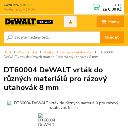
0
ks
+420 224 936 535
za
0,00 Kč
Po–Pá | 9:00 – 16:00
Menu
Hledat
Úvod
Příslušenství
Vrtáky
pro rázové utahováky
DT60004
DeWALT vrták do různých materiálů pro rázový utahovák 8 mm
DT60004 DeWALT vrták do
různých materiálů pro rázový
utahovák 8 mm