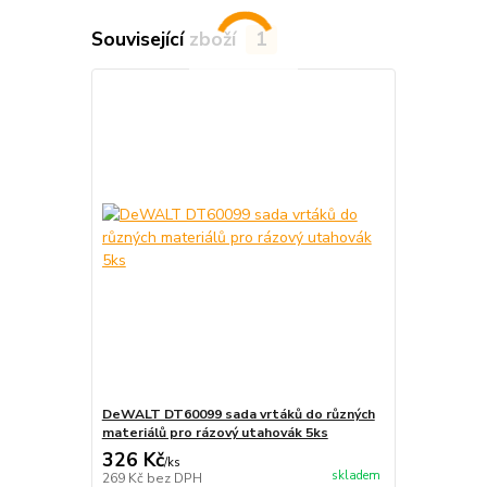
Související zboží
1
DeWALT DT60099 sada vrtáků do různých
materiálů pro rázový utahovák 5ks
326 Kč
/
ks
skladem
269 Kč
bez DPH