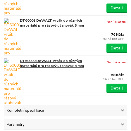
Detail
DT60001 DeWALT vrták do různých
Není skladem
materiálů pro rázový utahovák 5 mm
76 Kč
/
ks
63 Kč
bez DPH
Detail
DT60000 DeWALT vrták do různých
Není skladem
materiálů pro rázový utahovák 4 mm
68 Kč
/
ks
56 Kč
bez DPH
Detail
Kompletní specifikace
Parametry