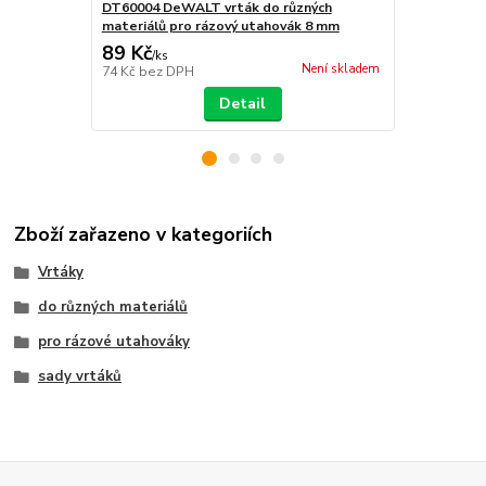
DT60004 DeWALT vrták do různých
DT60003 De
materiálů pro rázový utahovák 8 mm
materiálů p
89 Kč
95 Kč
/
ks
/
ks
Není skladem
74 Kč
bez DPH
79 Kč
bez D
Detail
Zboží zařazeno v kategoriích
Vrtáky
do různých materiálů
pro rázové utahováky
sady vrtáků