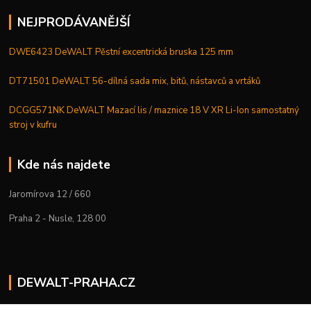
NEJPRODÁVANĚJŠÍ
DWE6423 DeWALT Pěstní excentrická bruska 125 mm
DT71501 DeWALT 56-dílná sada mix, bitů, nástavců a vrtáků
DCGG571NK DeWALT Mazací lis / maznice 18 V XR Li-Ion samostatný
stroj v kufru
Kde nás najdete
Jaromírova 12 / 660
Praha 2 - Nusle, 128 00
DEWALT-PRAHA.CZ
Kostelecký M.