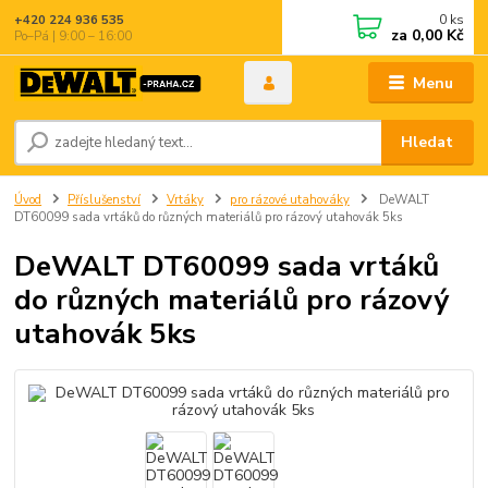
0
ks
+420 224 936 535
za
0,00 Kč
Po–Pá | 9:00 – 16:00
Menu
Hledat
Úvod
Příslušenství
Vrtáky
pro rázové utahováky
DeWALT
DT60099 sada vrtáků do různých materiálů pro rázový utahovák 5ks
DeWALT DT60099 sada vrtáků
do různých materiálů pro rázový
utahovák 5ks