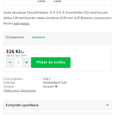
Sada obsahuje 5 kusůPrůměry: 4; 5; 5,5; 6; 8 mmDélka 152 mmPracovní
délka 100 mmUpínání vrtáku šestihran 6,35 mm (1/4")Baleno v plastovém
blistru
celý popis
Dostupnost
skladem
326 Kč
/
ks
269 Kč
bez DPH
Přidat do košíku
Číslo produktu:
1917
EAN kód:
5035048537220
Výrobce:
Dewalt ®
Hlídat cenu / dostupnost
Kompletní specifikace