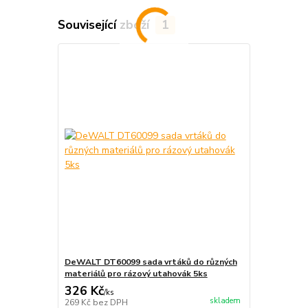
Související zboží
1
DeWALT DT60099 sada vrtáků do různých
materiálů pro rázový utahovák 5ks
326 Kč
/
ks
skladem
269 Kč
bez DPH