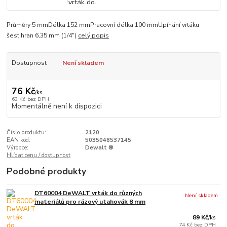
Průměry 5 mmDélka 152 mmPracovní délka 100 mmUpínání vrtáku
šestihran 6,35 mm (1/4")
celý popis
Dostupnost
Není skladem
76 Kč
/
ks
63 Kč
bez DPH
Momentálně není k dispozici
Číslo produktu:
2120
EAN kód:
5035048537145
Výrobce:
Dewalt ®
Hlídat cenu / dostupnost
Podobné produkty
DT60004 DeWALT vrták do různých
Není skladem
materiálů pro rázový utahovák 8 mm
89 Kč
/
ks
74 Kč
bez DPH