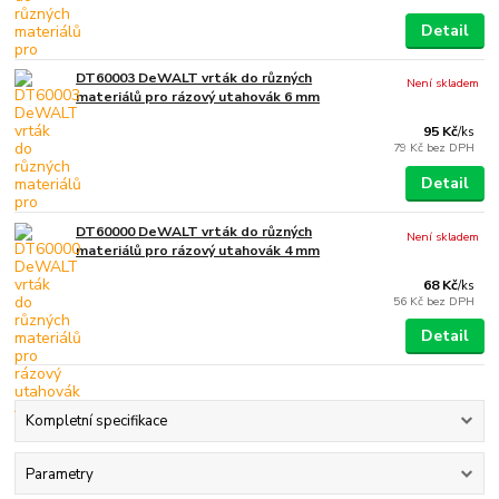
Detail
DT60003 DeWALT vrták do různých
Není skladem
materiálů pro rázový utahovák 6 mm
95 Kč
/
ks
79 Kč
bez DPH
Detail
DT60000 DeWALT vrták do různých
Není skladem
materiálů pro rázový utahovák 4 mm
68 Kč
/
ks
56 Kč
bez DPH
Detail
Kompletní specifikace
Parametry