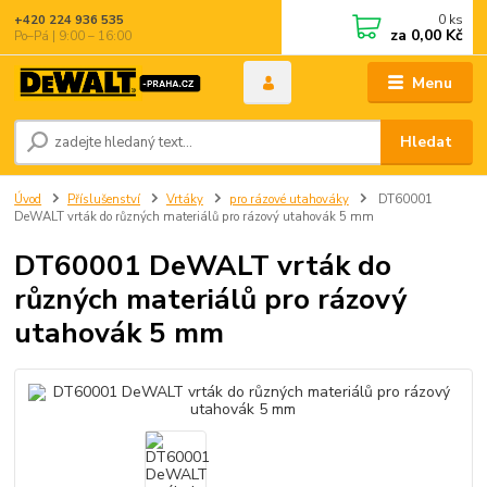
0
ks
+420 224 936 535
za
0,00 Kč
Po–Pá | 9:00 – 16:00
Menu
Hledat
Úvod
Příslušenství
Vrtáky
pro rázové utahováky
DT60001
DeWALT vrták do různých materiálů pro rázový utahovák 5 mm
DT60001 DeWALT vrták do
různých materiálů pro rázový
utahovák 5 mm